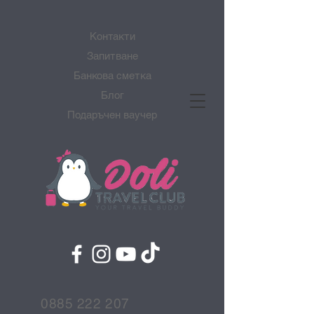
Контакти
Запитване
Банкова сметка
Блог
Подаръчен ваучер
0885 222 207