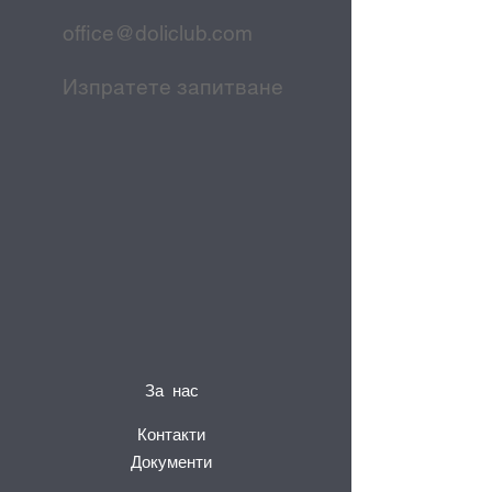
office@doliclub.com
Изпратете запитване
За нас
Контакти
Документи