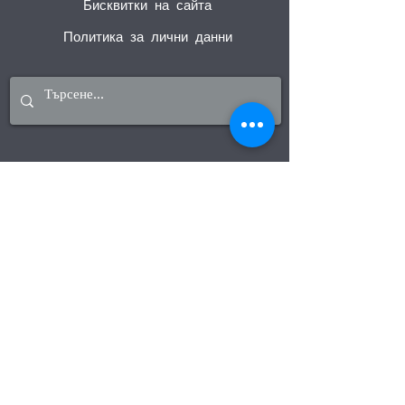
Бисквитки на сайта
Политика за лични данни
Информацията публикувана на сайта е с
информационна цел и е възможно да са
допуснати грешки. Съгласно чл.80 от ЗТ за
достоверна се счита само информацията
предоставена на клиента по имейл или в
офиса на ТА „Доли Травъл Клуб"
Посочените в евро цени се прекалкулират в
левова
равностойност по курс 1 € = 1,95583 лв.
Абонирайте се за
актуални предложения:
Въведи