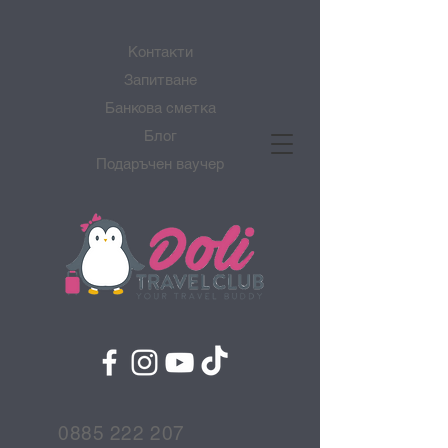
Контакти
Запитване
Банкова сметка
Блог
Подаръчен ваучер
0885 222 207